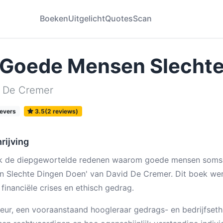
Boeken
Uitgelicht
Quotes
Scan
 Goede Mensen Slecht
 De Cremer
evers
3.5(2 reviews)
rijving
 de diepgewortelde redenen waarom goede mensen soms sl
 Slechte Dingen Doen' van David De Cremer. Dit boek werp
 financiële crises en ethisch gedrag.
eur, een vooraanstaand hoogleraar gedrags- en bedrijfseth