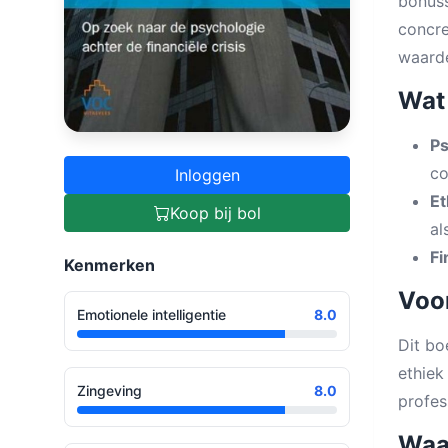
bonuss
concre
waarde
Wat 
Ps
co
Inloggen
Et
Koop bij bol
al
Fi
Kenmerken
Voor
Emotionele intelligentie
8.0
Dit bo
ethiek
Zingeving
8.0
profes
Waa