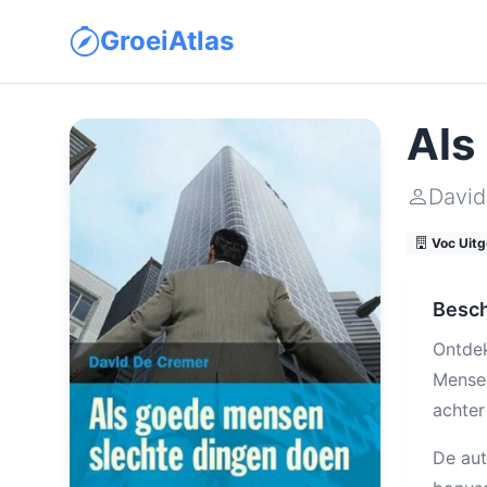
GroeiAtlas
Als
David
Voc Uitg
Besch
Ontdek
Mensen
achter
De aut