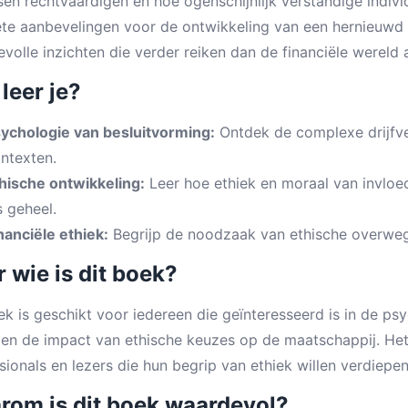
en rechtvaardigen en hoe ogenschijnlijk verstandige indivi
te aanbevelingen voor de ontwikkeling van een hernieuwd 
volle inzichten die verder reiken dan de financiële wereld a
leer je?
ychologie van besluitvorming:
Ontdek de complexe drijfver
ntexten.
hische ontwikkeling:
Leer hoe ethiek en moraal van invloed
s geheel.
nanciële ethiek:
Begrijp de noodzaak van ethische overweg
 wie is dit boek?
ek is geschikt voor iedereen die geïnteresseerd is in de psy
 en de impact van ethische keuzes op de maatschappij. Het
sionals en lezers die hun begrip van ethiek willen verdiepen
rom is dit boek waardevol?