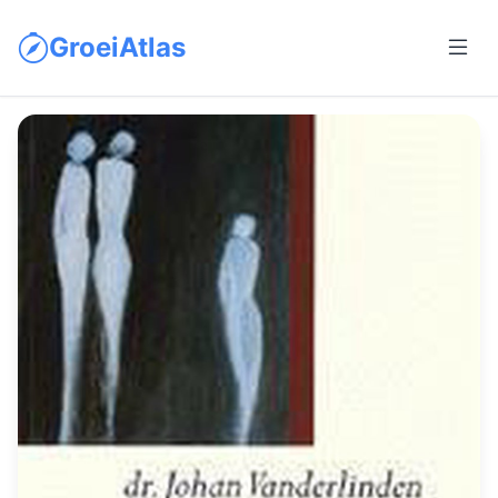
GroeiAtlas