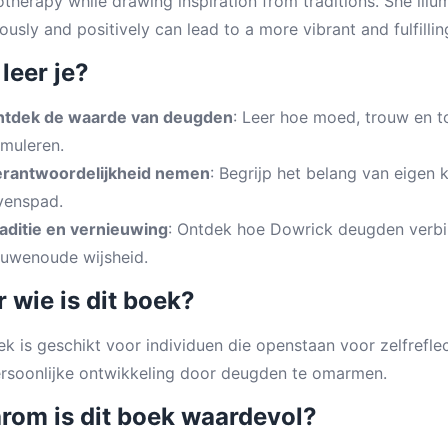
therapy while drawing inspiration from traditions. She ill
ously and positively can lead to a more vibrant and fulfilling
leer je?
tdek de waarde van deugden
: Leer hoe moed, trouw en to
imuleren.
rantwoordelijkheid nemen
: Begrijp het belang van eigen 
venspad.
aditie en vernieuwing
: Ontdek hoe Dowrick deugden verb
uwenoude wijsheid.
 wie is dit boek?
ek is geschikt voor individuen die openstaan voor zelfreflec
rsoonlijke ontwikkeling door deugden te omarmen.
rom is dit boek waardevol?