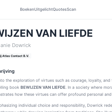
Boeken
Uitgelicht
Quotes
Scan
IJZEN VAN LIEFDE
anie Dowrick
j Atlas Contact B.V.
rijving
nto the exploration of virtues such as courage, loyalty, an
lling book
BEWIJZEN VAN LIEFDE
. In a society where mora
trates how these virtues can offer profound personal and 
hasizing individual choice and responsibility, Dowrick red