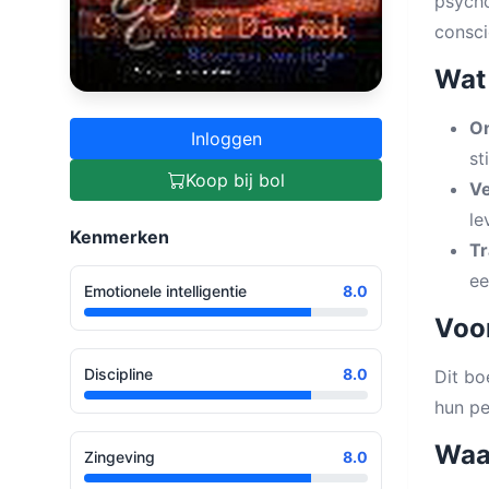
psycho
consci
Wat 
On
Inloggen
st
Koop bij bol
Ve
le
Kenmerken
Tr
ee
Emotionele intelligentie
8.0
Voor
Discipline
8.0
Dit bo
hun pe
Waa
Zingeving
8.0