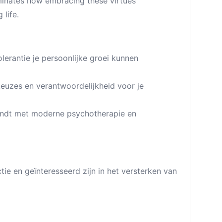
uminates how embracing these virtues
 life.
lerantie je persoonlijke groei kunnen
keuzes en verantwoordelijkheid voor je
indt met moderne psychotherapie en
tie en geïnteresseerd zijn in het versterken van