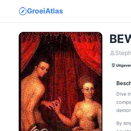
GroeiAtlas
BEW
Steph
Uitgeveri
Besch
Dive i
compe
demons
By emp