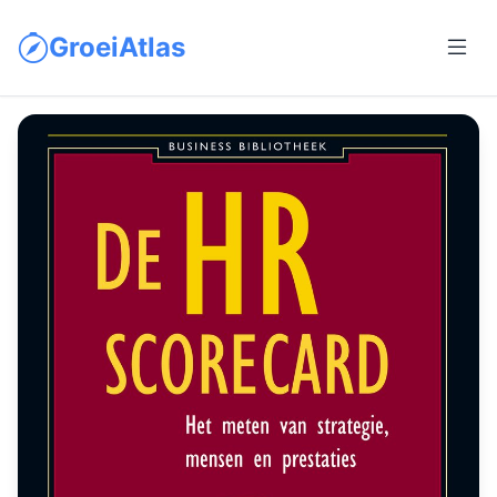
GroeiAtlas