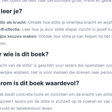
. Het opent de deur naar persoonlijke groei, vrede en geluk
leer je?
ilte als kracht:
Ontdek hoe stilte je innerlijke kracht en wijs
lfreflectie:
Leer hoe je door stilte dieper inzicht in jezelf k
jze keuzes maken:
Ontdek hoe stilte je kan helpen bij he
ven.
 wie is dit boek?
acht van de stilte' is geschikt voor lezers die openstaan voo
nerlijke wijsheid. Het is voor mensen die streven naar persoo
rom is dit boek waardevol?
ek biedt concrete tools en inzichten om de kracht van stilt
spireert lezers om de stilte in zichzelf op te zoeken en van
rvuld en betekenisvol leven.