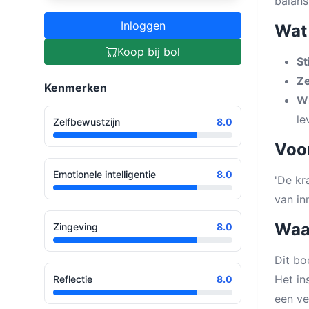
balans
Inloggen
Wat 
Koop bij bol
St
Ze
Kenmerken
Wi
le
Zelfbewustzijn
8.0
Voor
Emotionele intelligentie
8.0
'De kr
van in
Waa
Zingeving
8.0
Dit bo
Het in
Reflectie
8.0
een ve