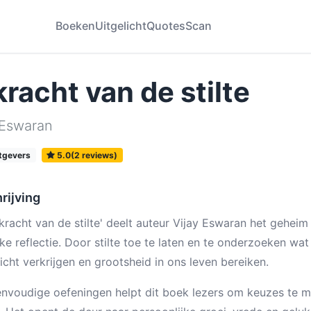
Boeken
Uitgelicht
Quotes
Scan
kracht van de stilte
 Eswaran
tgevers
5.0(2 reviews)
rijving
 kracht van de stilte' deelt auteur Vijay Eswaran het geheim 
ijke reflectie. Door stilte toe te laten en te onderzoeken wa
zicht verkrijgen en grootsheid in ons leven bereiken.
nvoudige oefeningen helpt dit boek lezers om keuzes te mak