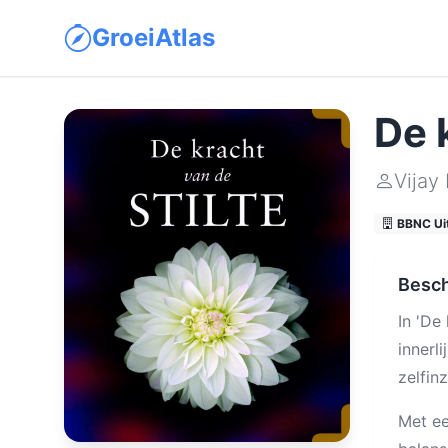
GroeiAtlas
De 
Vijay
BBNC Ui
Besch
In 'De
innerl
zelfin
Met ee