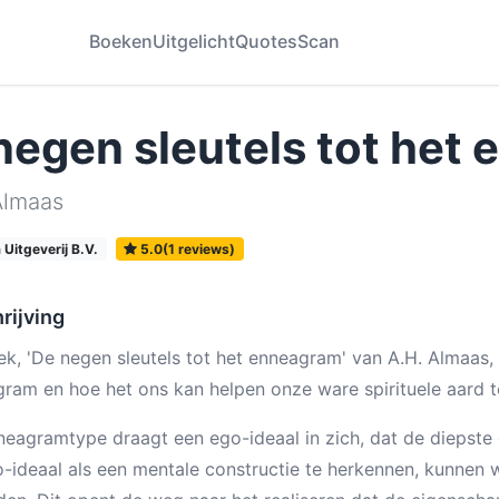
Boeken
Uitgelicht
Quotes
Scan
negen sleutels tot het
Almaas
Uitgeverij B.V.
5.0(1 reviews)
rijving
ek, 'De negen sleutels tot het enneagram' van A.H. Almaas,
ram en hoe het ons kan helpen onze ware spirituele aard te 
neagramtype draagt een ego-ideaal in zich, dat de diepste 
o-ideaal als een mentale constructie te herkennen, kunnen 