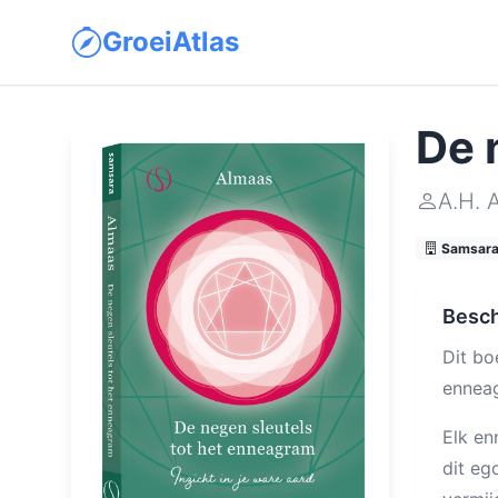
GroeiAtlas
De 
A.H. 
Samsara 
Besch
Dit bo
enneag
Elk en
dit eg