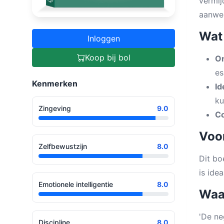
vermij
aanwez
Wat 
Inloggen
Koop bij bol
On
es
Kenmerken
Id
ku
Zingeving
9.0
Co
Voor
Zelfbewustzijn
8.0
Dit bo
is ide
Emotionele intelligentie
8.0
Waa
'De ne
Discipline
8.0