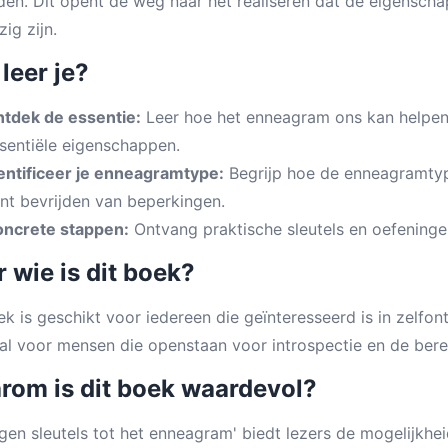
den. Dit opent de weg naar het realiseren dat de eigenscha
ig zijn.
leer je?
tdek de essentie:
Leer hoe het enneagram ons kan helpen 
sentiële eigenschappen.
entificeer je enneagramtype:
Begrijp hoe de enneagramtype
nt bevrijden van beperkingen.
ncrete stappen:
Ontvang praktische sleutels en oefeningen
 wie is dit boek?
ek is geschikt voor iedereen die geïnteresseerd is in zelfont
aal voor mensen die openstaan voor introspectie en de ber
rom is dit boek waardevol?
gen sleutels tot het enneagram' biedt lezers de mogelijkhei