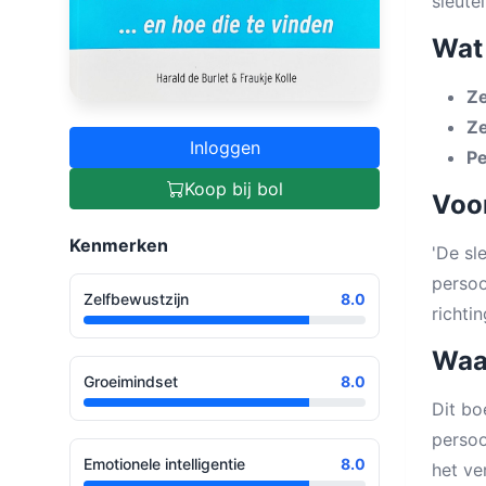
sleute
Wat 
Ze
Ze
Inloggen
Pe
Koop bij bol
Voor
Kenmerken
'De sl
persoo
Zelfbewustzijn
8.0
richti
Waa
Groeimindset
8.0
Dit bo
persoo
Emotionele intelligentie
8.0
het ve