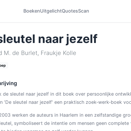
Boeken
Uitgelicht
Quotes
Scan
leutel naar jezelf
d M. de Burlet
,
Fraukje Kolle
oep
rijving
 de sleutel naar jezelf in dit boek over persoonlijke ontwik
in 'De sleutel naar jezelf' een praktisch zoek-werk-boek voor
2003 werken de auteurs in Haarlem in een zelfstandige gro
leutel, symboliseert de intentie om mensen geen complete 