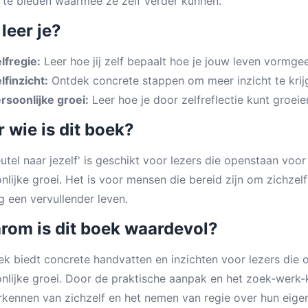
l te bieden waarmee ze zelf verder kunnen.
leer je?
lfregie:
Leer hoe jij zelf bepaalt hoe je jouw leven vormgee
lfinzicht:
Ontdek concrete stappen om meer inzicht te krijge
rsoonlijke groei:
Leer hoe je door zelfreflectie kunt groeie
 wie is dit boek?
eutel naar jezelf' is geschikt voor lezers die openstaan voor
nlijke groei. Het is voor mensen die bereid zijn om zichzel
ng een vervullender leven.
rom is dit boek waardevol?
ek biedt concrete handvatten en inzichten voor lezers die op
nlijke groei. Door de praktische aanpak en het zoek-werk-
rkennen van zichzelf en het nemen van regie over hun eigen