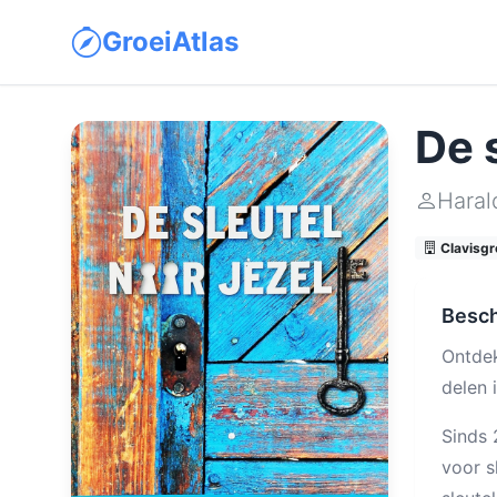
GroeiAtlas
De s
Haral
Clavisgr
Besch
Ontdek
delen 
Sinds 
voor s