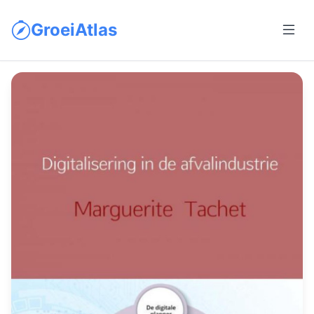
GroeiAtlas