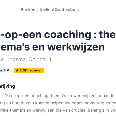
Boeken
Uitgelicht
Quotes
Scan
-op-een coaching : th
hema's en werkwijzen
ke Lingsma
,
Ozinga, J.
s B.V.
2.0(1 reviews)
rijving
ek 'Een-op-een coaching: thema's en werkwijzen' behandelt
ng en hoe deze u kunnen helpen uw coachingvaardigheden t
rijke thema's en werkwijzen die van cruciaal belang zijn vo