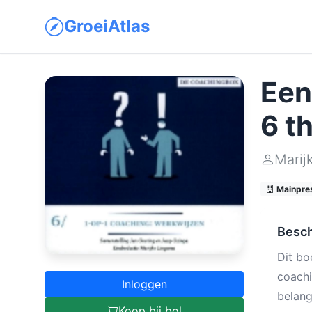
GroeiAtlas
Een
6 t
Marij
Mainpres
Besch
Dit bo
coachi
Inloggen
belang
Koop bij bol