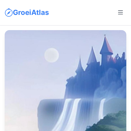
GroeiAtlas