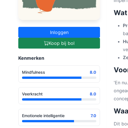
imperf
Wat 
Pr
Inloggen
ba
Hu
Koop bij bol
ve
Ze
Kenmerken
Voor
Mindfulness
8.0
'En nu
ongeac
Veerkracht
8.0
concep
Waa
Emotionele intelligentie
7.0
Dit bo