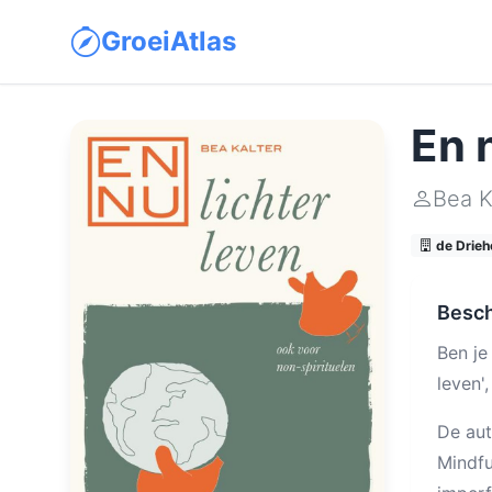
GroeiAtlas
En n
Bea K
de Drieh
Besch
Ben je
leven'
De aut
Mindfu