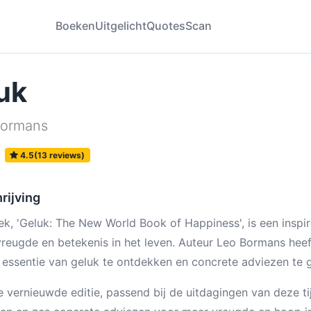
Boeken
Uitgelicht
Quotes
Scan
uk
Bormans
4.5(13 reviews)
rijving
ek, 'Geluk: The New World Book of Happiness', is een inspi
reugde en betekenis in het leven. Auteur Leo Bormans hee
essentie van geluk te ontdekken en concrete adviezen te 
e vernieuwde editie, passend bij de uitdagingen van deze 