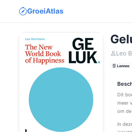
GroeiAtlas
Gel
Leo 
Lannoo
Besch
Dit bo
meer v
om de 
In dez