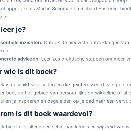
ten en zes concrete adviezen voor meer vreugde en hoop i
chappers zoals Martin Seligman en Richard Easterlin, bied
zijn.
leer je?
sentiële inzichten:
Ontdek de nieuwste ontdekkingen van 
reld.
ncrete adviezen:
Leer zes praktische stappen om meer vre
 wie is dit boek?
ek is geschikt voor iedereen die geïnteresseerd is in persoo
er bent op het gebied van persoonlijke ontwikkeling of al e
ullen je inspireren en begeleiden op je pad naar een vervul
rom is dit boek waardevol?
ek biedt niet alleen een schat aan kennis en wijsheid van w