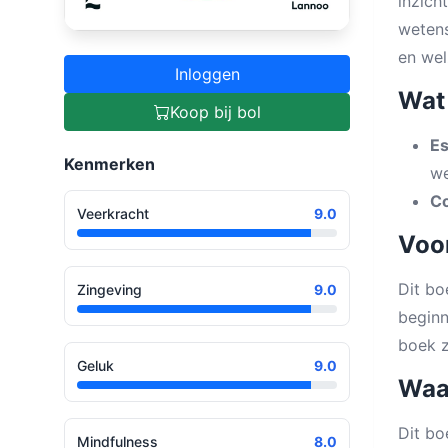
inzich
wetens
en wel
Inloggen
Wat 
Koop bij bol
Es
Kenmerken
we
Co
Veerkracht
9.0
Voor
Dit bo
Zingeving
9.0
beginn
boek z
Geluk
9.0
Waa
Dit bo
Mindfulness
8.0