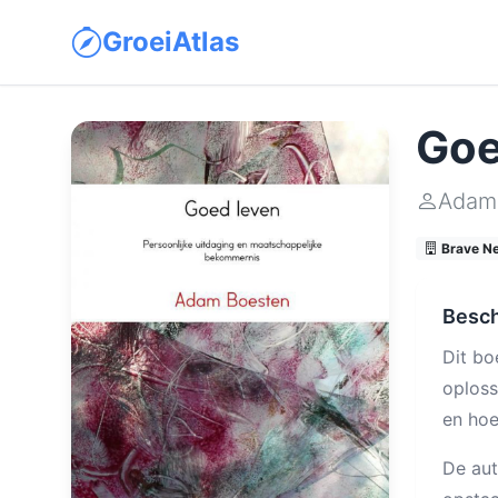
GroeiAtlas
Goe
Adam
Brave N
Besch
Dit bo
oploss
en hoe
De aut