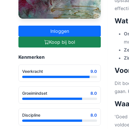
opstaa
effect
Wat 
Inloggen
O
mo
Koop bij bol
Ze
Kenmerken
Zi
Voor
Veerkracht
9.0
Dit bo
gaan. 
Groeimindset
8.0
Waa
Discipline
8.0
'Goed 
voldoe