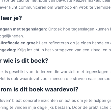
n tot de zachte methode van bewuste keuzes maken. Leer h
iever kunt communiceren om wanhoop en wrok te vermijde
leer je?
mgaan met tegenslagen:
Ontdek hoe tegenslagen kunnen le
gelijkheden.
lfreflectie en groei:
Leer reflecteren op je eigen handelen e
ngeving:
Krijg inzicht in het vormgeven van een zinvol en b
 wie is dit boek?
ek is geschikt voor iedereen die worstelt met tegenslagen
Het is ook waardevol voor mensen die streven naar persoonl
rom is dit boek waardevol?
leven' biedt concrete inzichten en acties om je te helpen
ning te vinden in je dagelijks bestaan. Door de praktische 