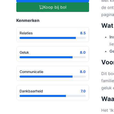
Met kl
Koop bij bol
de ont
pagina
Kenmerken
Wat
Relaties
8.5
In
li
Ge
Geluk
8.0
Voor
Communicatie
8.0
Dit bo
famili
geluk 
Dankbaarheid
7.0
Waar
Het 'I