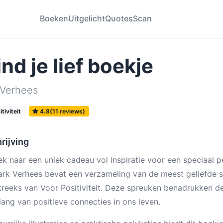
Boeken
Uitgelicht
Quotes
Scan
ind je lief boekje
 Verhees
tiviteit
4.8(11 reviews)
rijving
k naar een uniek cadeau vol inspiratie voor een speciaal per
rk Verhees bevat een verzameling van de meest geliefde s
treeks van Voor Positiviteit. Deze spreuken benadrukken de
lang van positieve connecties in ons leven.