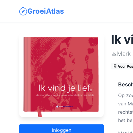
GroeiAtlas
Ik v
Mark
Voor Posi
Besch
Op zoe
van Ma
rechts
het be
Inloggen