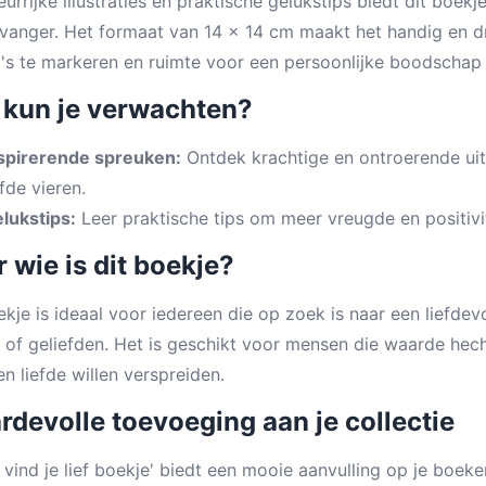
eurrijke illustraties en praktische gelukstips biedt dit bo
vanger. Het formaat van 14 x 14 cm maakt het handig en dr
's te markeren en ruimte voor een persoonlijke boodschap
 kun je verwachten?
spirerende spreuken:
Ontdek krachtige en ontroerende ui
efde vieren.
lukstips:
Leer praktische tips om meer vreugde en positivite
 wie is dit boekje?
ekje is ideaal voor iedereen die op zoek is naar een liefde
e of geliefden. Het is geschikt voor mensen die waarde hech
en liefde willen verspreiden.
devolle toevoeging aan je collectie
k vind je lief boekje' biedt een mooie aanvulling op je boek