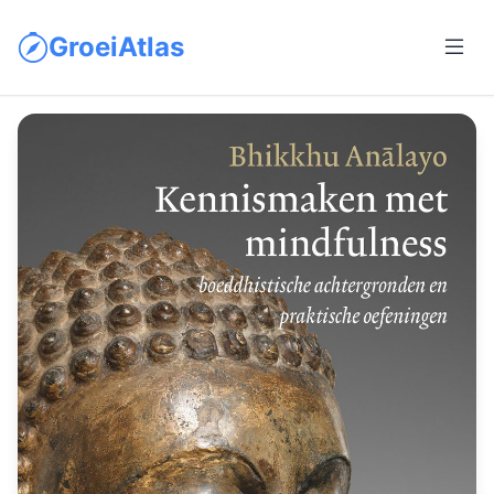
GroeiAtlas