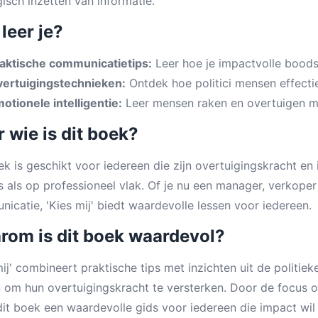
gisch inzetten van informatie.
leer je?
aktische communicatietips:
Leer hoe je impactvolle bood
ertuigingstechnieken:
Ontdek hoe politici mensen effecti
otionele intelligentie:
Leer mensen raken en overtuigen m
 wie is dit boek?
ek is geschikt voor iedereen die zijn overtuigingskracht en 
es als op professioneel vlak. Of je nu een manager, verkope
icatie, 'Kies mij' biedt waardevolle lessen voor iedereen.
rom is dit boek waardevol?
mij' combineert praktische tips met inzichten uit de politi
n om hun overtuigingskracht te versterken. Door de focus 
dit boek een waardevolle gids voor iedereen die impact wil 