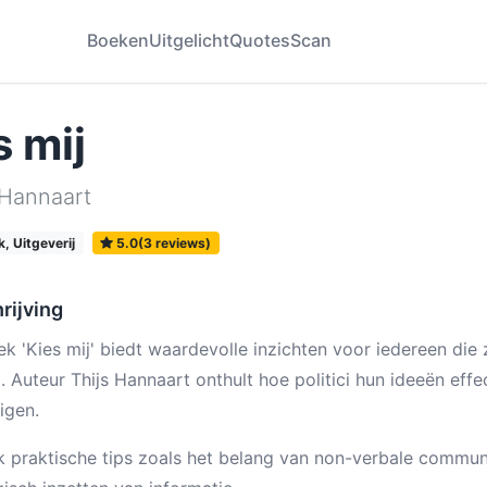
Boeken
Uitgelicht
Quotes
Scan
s mij
 Hannaart
, Uitgeverij
5.0(3 reviews)
rijving
ek 'Kies mij' biedt waardevolle inzichten voor iedereen die 
ci. Auteur Thijs Hannaart onthult hoe politici hun ideeën e
igen.
 praktische tips zoals het belang van non-verbale communi