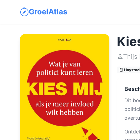
GroeiAtlas
Kie
Thijs
Haystack
Besch
Dit bo
politi
overtu
Ontdek