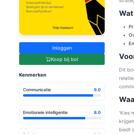
strate
Wat 
Pr
Ov
Em
Inloggen
Voor
Koop bij bol
Dit bo
Kenmerken
relati
commun
Communicatie
9.0
Waa
Emotionele intelligentie
8.0
'Kies 
krijge
biedt 