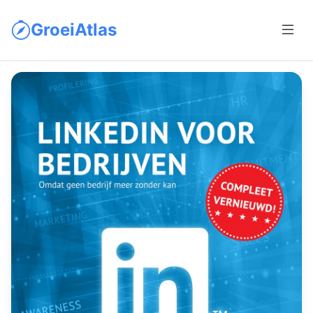
GroeiAtlas