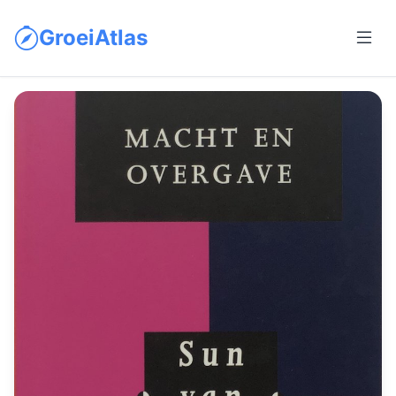
GroeiAtlas