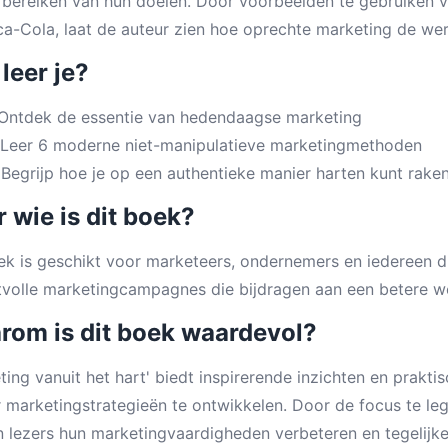
t bereiken van hun doelen. Door voorbeelden te gebruiken
a-Cola, laat de auteur zien hoe oprechte marketing de wer
leer je?
Ontdek de essentie van hedendaagse marketing
Leer 6 moderne niet-manipulatieve marketingmethoden
.
Begrijp hoe je op een authentieke manier harten kunt rake
 wie is dit boek?
ek is geschikt voor marketeers, ondernemers en iedereen di
volle marketingcampagnes die bijdragen aan een betere we
rom is dit boek waardevol?
ting vanuit het hart' biedt inspirerende inzichten en prakti
 marketingstrategieën te ontwikkelen. Door de focus te l
 lezers hun marketingvaardigheden verbeteren en tegelijke