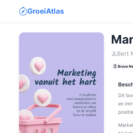
GroeiAtlas
Mar
Bert 
Brave N
Besch
Dit bo
en int
positi
Market