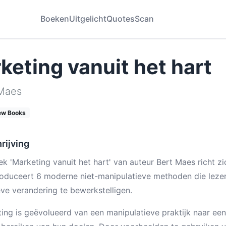
Boeken
Uitgelicht
Quotes
Scan
keting vanuit het hart
Maes
ew Books
rijving
ek 'Marketing vanuit het hart' van auteur Bert Maes richt 
roduceert 6 moderne niet-manipulatieve methoden die leze
eve verandering te bewerkstelligen.
ing is geëvolueerd van een manipulatieve praktijk naar e