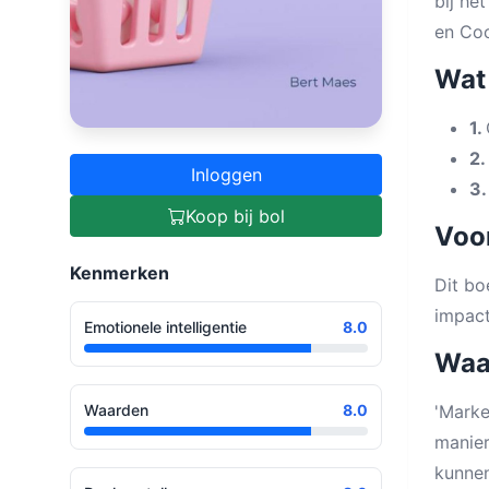
bij he
en Coc
Wat 
1.
2.
Inloggen
3
Koop bij bol
Voor
Kenmerken
Dit bo
impact
Emotionele intelligentie
8.0
Waa
Waarden
8.0
'Marke
manier
kunnen