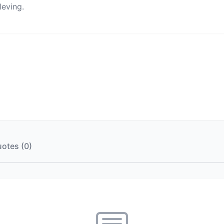
eving.
otes (0)