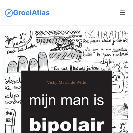
GroeiAtlas