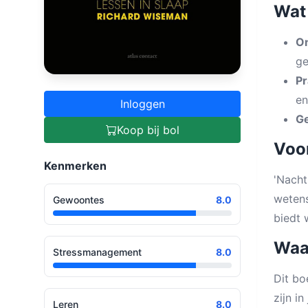
Wat 
On
ge
Pr
en
Inloggen
Ge
Koop bij bol
Voor
Kenmerken
'Nacht
wetens
Gewoontes
8.0
biedt 
Waa
Stressmanagement
8.0
Dit bo
zijn i
Leren
8.0