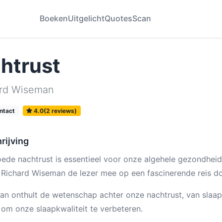
Boeken
Uitgelicht
Quotes
Scan
htrust
ard Wiseman
ntact
4.0(2 reviews)
rijving
ede nachtrust is essentieel voor onze algehele gezondheid e
Richard Wiseman de lezer mee op een fascinerende reis d
n onthult de wetenschap achter onze nachtrust, van slaapcyc
 om onze slaapkwaliteit te verbeteren.