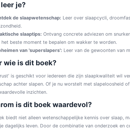
leer je?
tdek de slaapwetenschap:
Leer over slaapcycli, droomfa
zondheid.
aktische slaaptips:
Ontvang concrete adviezen om snurken
 het beste moment te bepalen om wakker te worden.
heimen van 'superslapers':
Leer van de gewoonten van me
 wie is dit boek?
rust' is geschikt voor iedereen die zijn slaapkwaliteit wil 
chap achter slapen. Of je nu worstelt met slapeloosheid o
waardevolle inzichten.
rom is dit boek waardevol?
ek biedt niet alleen wetenschappelijke kennis over slaap, m
n je dagelijks leven. Door de combinatie van onderzoek en c