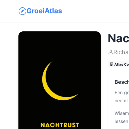
GroeiAtlas
Nac
Rich
Atlas Co
Besch
Een go
neemt 
Wisema
lessen