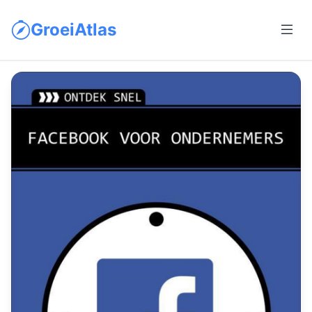
GroeiAtlas