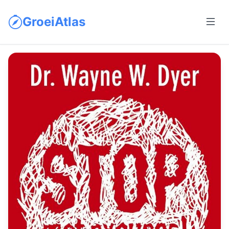
GroeiAtlas