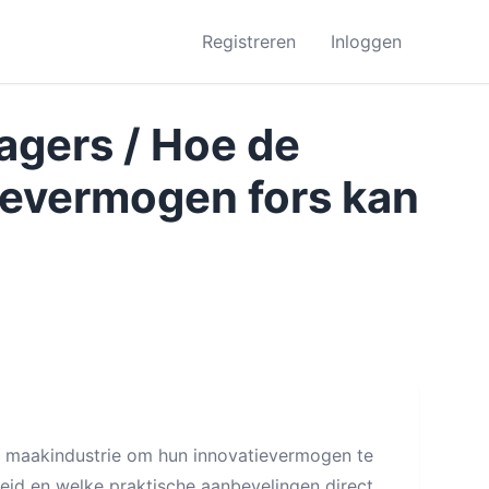
Registreren
Inloggen
agers / Hoe de
ievermogen fors kan
de maakindustrie om hun innovatievermogen te
eid en welke praktische aanbevelingen direct