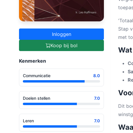
toepas
'Totaa
Stap v
Inloggen
met to
Koop bij bol
Wat 
Kenmerken
Co
S
Communicatie
8.0
R
Voor
Doelen stellen
7.0
Dit bo
winstg
Leren
7.0
Waa