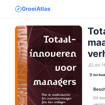
GroeiAtlas
Tot
maa
ver
Leo 
Het Boe
Besch
Dit bo
vergro