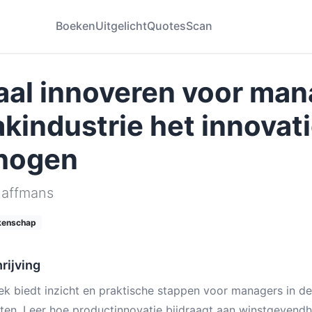
Boeken
Uitgelicht
Quotes
Scan
aal innoveren voor man
kindustrie het innovat
hogen
Haffmans
kenschap
rijving
ek biedt inzicht en praktische stappen voor managers in 
ten. Leer hoe productinnovatie bijdraagt aan winstgevendh