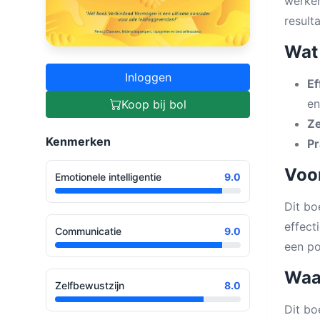
werken
result
Wat 
Inloggen
Ef
en
Koop bij bol
Ze
Kenmerken
Pr
Voor
Emotionele intelligentie
9.0
Dit bo
effect
Communicatie
9.0
een po
Waa
Zelfbewustzijn
8.0
Dit bo