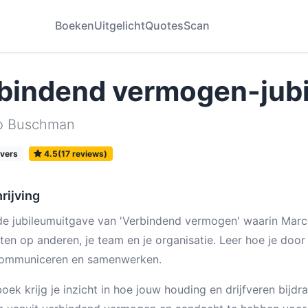
Boeken
Uitgelicht
Quotes
Scan
bindend vermogen-jub
o Buschman
vers
4.5(17 reviews)
rijving
 de jubileumuitgave van 'Verbindend vermogen' waarin Marc
ten op anderen, je team en je organisatie. Leer hoe je door
communiceren en samenwerken.
 boek krijg je inzicht in hoe jouw houding en drijfveren bijd