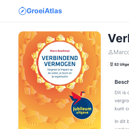
GroeiAtlas
Ver
Marc
S2 Uitge
Besch
Dit is
vergro
kunt 
In dit