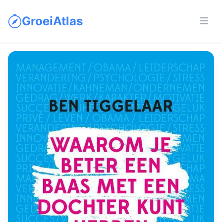
GroeiAtlas