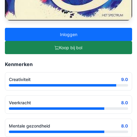
Inloggen
Koop bij bol
Kenmerken
Creativiteit
9.0
Veerkracht
8.0
Mentale gezondheid
8.0