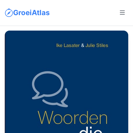
GroeiAtlas