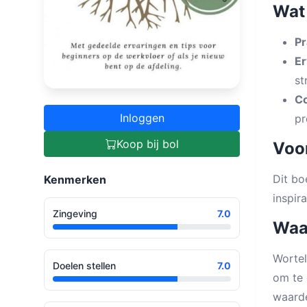
Wat 
Pr
Er
st
Co
Inloggen
pr
Koop bij bol
Voor
Dit bo
Kenmerken
inspir
Zingeving
7.0
Waa
Wortel
Doelen stellen
7.0
om te 
waarde