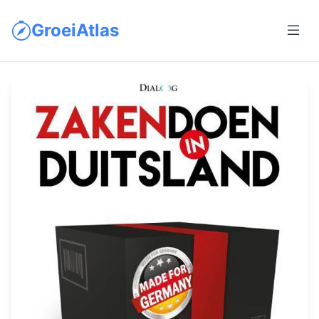
GroeiAtlas